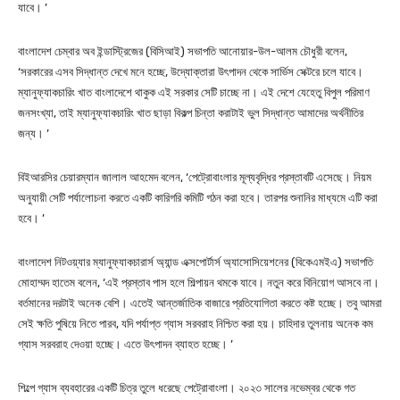
যাবে। ’
বাংলাদেশ চেম্বার অব ইন্ডাস্ট্রিজের (বিসিআই) সভাপতি আনোয়ার-উল-আলম চৌধুরী বলেন,
‘সরকারের এসব সিদ্ধান্ত দেখে মনে হচ্ছে, উদ্যোক্তারা উৎপাদন থেকে সার্ভিস সেক্টরে চলে যাবে।
ম্যানুফ্যাকচারিং খাত বাংলাদেশে থাকুক এই সরকার সেটি চাচ্ছে না। এই দেশে যেহেতু বিপুল পরিমাণ
জনসংখ্যা, তাই ম্যানুফ্যাকচারিং খাত ছাড়া বিকল্প চিন্তা করাটাই ভুল সিদ্ধান্ত আমাদের অর্থনীতির
জন্য। ’
বিইআরসির চেয়ারম্যান জালাল আহমেদ বলেন, ‘পেট্রোবাংলার মূল্যবৃদ্ধির প্রস্তাবটি এসেছে। নিয়ম
অনুযায়ী সেটি পর্যালোচনা করতে একটি কারিগরি কমিটি গঠন করা হবে। তারপর শুনানির মাধ্যমে এটি করা
হবে। ’
বাংলাদেশ নিটওয়্যার ম্যানুফ্যাকচারার্স অ্যান্ড এক্সপোর্টার্স অ্যাসোসিয়েশনের (বিকেএমইএ) সভাপতি
মোহাম্মদ হাতেম বলেন, ‘এই প্রস্তাব পাস হলে শিল্পায়ন থমকে যাবে। নতুন করে বিনিয়োগ আসবে না।
বর্তমানের দরটাই অনেক বেশি। এতেই আন্তর্জাতিক বাজারে প্রতিযোগিতা করতে কষ্ট হচ্ছে। তবু আমরা
সেই ক্ষতি পুষিয়ে নিতে পারব, যদি পর্যাপ্ত গ্যাস সরবরাহ নিশ্চিত করা হয়। চাহিদার তুলনায় অনেক কম
গ্যাস সরবরাহ দেওয়া হচ্ছে। এতে উৎপাদন ব্যাহত হচ্ছে। ’
শিল্পে গ্যাস ব্যবহারের একটি চিত্র তুলে ধরেছে পেট্রোবাংলা। ২০২৩ সালের নভেম্বর থেকে গত