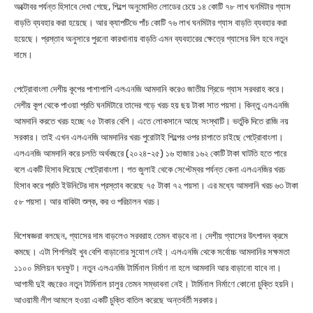
অক্টোবর পর্যন্ত হিসাবে দেখা গেছে, শিল্পে অনুমোদিত লোডের চেয়ে ১৪ কোটি ৭৮ লাখ ঘনমিটার গ্যাস
বাড়তি ব্যবহার করা হয়েছে। আর ক্যাপটিভে পাঁচ কোটি ৭৬ লাখ ঘনমিটার গ্যাস বাড়তি ব্যবহার করা
হয়েছে। প্রস্তাব অনুসারে পুরনো কারখানায় বাড়তি এমন ব্যবহারের ক্ষেত্রে গ্যাসের বিল হবে নতুন
দামে।
পেট্রোবাংলা দেশীয় কূপের পাশাপাশি এলএনজি আমদানি করেও জাতীয় গ্রিডে গ্যাস সরবরাহ করে।
দেশীয় কূপ থেকে পাওয়া প্রতি ঘনমিটারে তাদের গড়ে খরচ হয় ছয় টাকা সাত পয়সা। কিন্তু এলএনজি
আমদানি করতে খরচ হচ্ছে ৭৫ টাকার বেশি। এতে লোকসানে আছে সংস্থাটি। ভর্তুকি দিতে রাজি নয়
সরকার। তাই এখন এলএনজি আমদানির খরচ পুরোটাই শিল্পের ওপর চাপাতে চাইছে পেট্রোবাংলা।
এলএনজি আমদানি করে চলতি অর্থবছরে (২০২৪-২৫) ১৬ হাজার ১৬২ কোটি টাকা ঘাটতি হতে পারে
বলে একটি হিসাব দিয়েছে পেট্রোবাংলা। গত জুলাই থেকে সেপ্টেম্বর পর্যন্ত কেনা এলএনজির খরচ
হিসাব করে প্রতি ইউনিটের দাম প্রস্তাব করেছে ৭৫ টাকা ৭২ পয়সা। এর মধ্যে আমদানি খরচ ৬৩ টাকা
৫৮ পয়সা। আর বাকিটা শুল্ক, কর ও পরিচালন খরচ।
বিশেষজ্ঞরা বলছেন, গ্যাসের দাম বাড়লেও সরবরাহ তেমন বাড়বে না। দেশীয় গ্যাসের উৎপাদন ক্রমে
কমছে। এটা শিগগিরই খুব বেশি বাড়ানোর সুযোগ নেই। এলএনজি থেকে সর্বোচ্চ আমদানির সক্ষমতা
১১০০ মিলিয়ন ঘনফুট। নতুন এলএনজি টার্মিনাল নির্মাণ না হলে আমদানি আর বাড়ানো যাবে না।
আগামী দুই বছরেও নতুন টার্মিনাল চালুর তেমন সম্ভাবনা নেই। টার্মিনাল নির্মাণে কোনো চুক্তি হয়নি।
আওয়ামী লীগ আমলে হওয়া একটি চুক্তি বাতিল করেছে অন্তর্বর্তী সরকার।