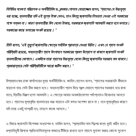
সিপিডির গবেষণা পরিচালক ও অর্থনীতিবিদ ড. খন্দকার গোলাম মোয়াজ্জেম বলেন, ‘গ্যাসের যে উচ্চমূল্য
ধরা হচ্ছে, ব্যবসায়ীরা যদি এই মূল্যে টাকা দেনও, তাও কিন্তু জ্বালানির নিশ্চয়তা দেওয়া এই সরকারের
পক্ষে সম্ভব না। কারণ ব্যবসায়ীরা বিল দেবেন টাকায়, সরকারকে জ্বালানি আমদানি করতে হবে ডলারে।
সরকারের কাছে ডলারের সংকট রয়েছে। ’
তিনি বলেন, ‘এই মুহূর্তে জ্বালানির ক্ষেত্রে সর্বাধিক প্রাধান্য দেওয়া উচিত। এখন যে গ্যাস সংকট
পরিস্থিতি রয়েছে, অভ্যন্তরীণ গ্যাস উৎপাদনে সরকারের প্রবল উদ্যোগ না থাকলে জ্বালানি সংকট
ব্যবসায়ীদের ভোগাবে। একদিকে তারা গ্যাসের উচ্চমূল্য দেবেন কিন্তু জ্বালানির সরবরাহ কম থাকবে।
প্রকারান্তরে সেটা পরিস্থিতিটিকে আরো জটিল করবে। ’
বিশ্বব্যাংকের ঢাকা কার্যালয়ের মুখ্য অর্থনীতিবিদ ড. জাহিদ হোসেন বলেন, ‘গ্যাসের সরবরাহটা কীভাবে
বাড়ানো যায় সেটা ঠিক করতে হবে। অভ্যন্তরীণ গ্যাস দিয়ে স্বল্প মেয়াদে গ্যাসের সরবরাহ ধরে রাখা
যাবে, দ্বিতীয় বিকল্প হলো আমদানি। এ ক্ষেত্রে আবার অবকাঠামোগত পর্যাপ্ততাও বিবেচনায় আনতে
হবে। গ্যাসের মূল্যবৃদ্ধি ব্যবসায়ের খরচ বাড়াবে এটা বলার অপেক্ষা রাখে না। তবে মূল্যবৃদ্ধির কারণে
যদি তারা একটু সাশ্রয়ী হন, তাহলে কাজে আসবে। ’
এ বিষয়ে জ্বালানি বিশেষজ্ঞ অধ্যাপক ম. তামিম বলেন, ‘প্রস্তাবিত দাম শিল্পের জন্য খুবই কঠিন হবে।
রপ্তানিমুখী শিল্পকে প্রতিযোগিতামূলক বাজারে টিকিয়ে রাখতে হলে গ্যাসে মুনাফা করার কোনো সুযোগ