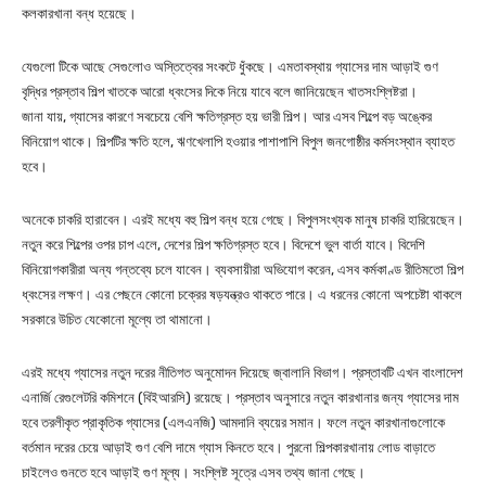
কলকারখানা বন্ধ হয়েছে।
যেগুলো টিকে আছে সেগুলোও অস্তিত্বের সংকটে ধুঁকছে। এমতাবস্থায় গ্যাসের দাম আড়াই গুণ
বৃদ্ধির প্রস্তাব শিল্প খাতকে আরো ধ্বংসের দিকে নিয়ে যাবে বলে জানিয়েছেন খাতসংশ্লিষ্টরা।
জানা যায়, গ্যাসের কারণে সবচেয়ে বেশি ক্ষতিগ্রস্ত হয় ভারী শিল্প। আর এসব শিল্পে বড় অঙ্কের
বিনিয়োগ থাকে। শিল্পটির ক্ষতি হলে, ঋণখেলাপি হওয়ার পাশাপাশি বিপুল জনগোষ্ঠীর কর্মসংস্থান ব্যাহত
হবে।
অনেকে চাকরি হারাবেন। এরই মধ্যে বহু শিল্প বন্ধ হয়ে গেছে। বিপুলসংখ্যক মানুষ চাকরি হারিয়েছেন।
নতুন করে শিল্পের ওপর চাপ এলে, দেশের শিল্প ক্ষতিগ্রস্ত হবে। বিদেশে ভুল বার্তা যাবে। বিদেশি
বিনিয়োগকারীরা অন্য গন্তব্যে চলে যাবেন। ব্যবসায়ীরা অভিযোগ করেন, এসব কর্মকাণ্ড রীতিমতো শিল্প
ধ্বংসের লক্ষণ। এর পেছনে কোনো চক্রের ষড়যন্ত্রও থাকতে পারে। এ ধরনের কোনো অপচেষ্টা থাকলে
সরকারে উচিত যেকোনো মূল্যে তা থামানো।
এরই মধ্যে গ্যাসের নতুন দরের নীতিগত অনুমোদন দিয়েছে জ্বালানি বিভাগ। প্রস্তাবটি এখন বাংলাদেশ
এনার্জি রেগুলেটরি কমিশনে (বিইআরসি) রয়েছে। প্রস্তাব অনুসারে নতুন কারখানার জন্য গ্যাসের দাম
হবে তরলীকৃত প্রাকৃতিক গ্যাসের (এলএনজি) আমদানি ব্যয়ের সমান। ফলে নতুন কারখানাগুলোকে
বর্তমান দরের চেয়ে আড়াই গুণ বেশি দামে গ্যাস কিনতে হবে। পুরনো শিল্পকারখানায় লোড বাড়াতে
চাইলেও গুনতে হবে আড়াই গুণ মূল্য। সংশ্লিষ্ট সূত্রে এসব তথ্য জানা গেছে।