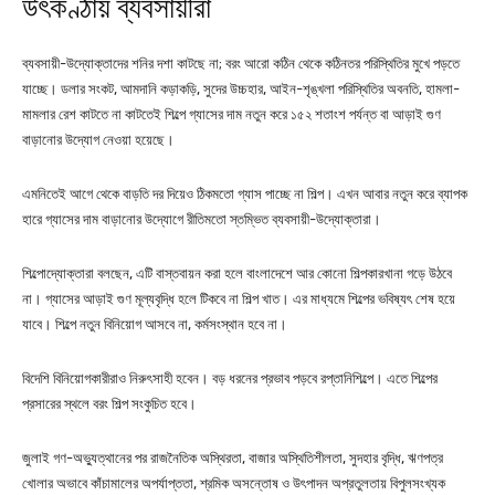
উৎকণ্ঠায় ব্যবসায়ীরা
ব্যবসায়ী-উদ্যোক্তাদের শনির দশা কাটছে না; বরং আরো কঠিন থেকে কঠিনতর পরিস্থিতির মুখে পড়তে
যাচ্ছে। ডলার সংকট, আমদানি কড়াকড়ি, সুদের উচ্চহার, আইন-শৃঙ্খলা পরিস্থিতির অবনতি, হামলা-
মামলার রেশ কাটতে না কাটতেই শিল্পে গ্যাসের দাম নতুন করে ১৫২ শতাংশ পর্যন্ত বা আড়াই গুণ
বাড়ানোর উদ্যোগ নেওয়া হয়েছে।
এমনিতেই আগে থেকে বাড়তি দর দিয়েও ঠিকমতো গ্যাস পাচ্ছে না শিল্প। এখন আবার নতুন করে ব্যাপক
হারে গ্যাসের দাম বাড়ানোর উদ্যোগে রীতিমতো স্তম্ভিত ব্যবসায়ী-উদ্যোক্তারা।
শিল্পোদ্যোক্তারা বলছেন, এটি বাস্তবায়ন করা হলে বাংলাদেশে আর কোনো শিল্পকারখানা গড়ে উঠবে
না। গ্যাসের আড়াই গুণ মূল্যবৃদ্ধি হলে টিকবে না শিল্প খাত। এর মাধ্যমে শিল্পের ভবিষ্যৎ শেষ হয়ে
যাবে। শিল্পে নতুন বিনিয়োগ আসবে না, কর্মসংস্থান হবে না।
বিদেশি বিনিয়োগকারীরাও নিরুৎসাহী হবেন। বড় ধরনের প্রভাব পড়বে রপ্তানিশিল্পে। এতে শিল্পের
প্রসারের স্থলে বরং শিল্প সংকুচিত হবে।
জুলাই গণ-অভ্যুত্থানের পর রাজনৈতিক অস্থিরতা, বাজার অস্থিতিশীলতা, সুদহার বৃদ্ধি, ঋণপত্র
খোলার অভাবে কাঁচামালের অপর্যাপ্ততা, শ্রমিক অসন্তোষ ও উৎপাদন অপ্রতুলতায় বিপুলসংখ্যক