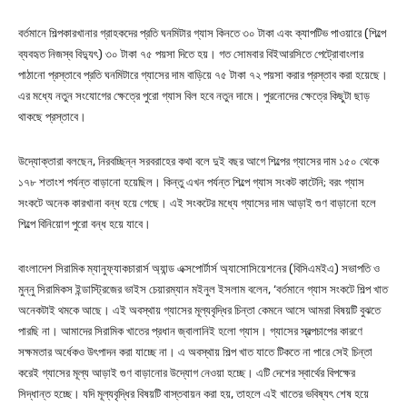
বর্তমানে শিল্পকারখানার গ্রাহকদের প্রতি ঘনমিটার গ্যাস কিনতে ৩০ টাকা এবং ক্যাপটিভ পাওয়ারে (শিল্পে
ব্যবহৃত নিজস্ব বিদ্যুৎ) ৩০ টাকা ৭৫ পয়সা দিতে হয়। গত সোমবার বিইআরসিতে পেট্রোবাংলার
পাঠানো প্রস্তাবে প্রতি ঘনমিটারে গ্যাসের দাম বাড়িয়ে ৭৫ টাকা ৭২ পয়সা করার প্রস্তাব করা হয়েছে।
এর মধ্যে নতুন সংযোগের ক্ষেত্রে পুরো গ্যাস বিল হবে নতুন দামে। পুরনোদের ক্ষেত্রে কিছুটা ছাড়
থাকছে প্রস্তাবে।
উদ্যোক্তারা বলছেন, নিরবচ্ছিন্ন সরবরাহের কথা বলে দুই বছর আগে শিল্পের গ্যাসের দাম ১৫০ থেকে
১৭৮ শতাংশ পর্যন্ত বাড়ানো হয়েছিল। কিন্তু এখন পর্যন্ত শিল্পে গ্যাস সংকট কাটেনি; বরং গ্যাস
সংকটে অনেক কারখানা বন্ধ হয়ে গেছে। এই সংকটের মধ্যে গ্যাসের দাম আড়াই গুণ বাড়ানো হলে
শিল্পে বিনিয়োগ পুরো বন্ধ হয়ে যাবে।
বাংলাদেশ সিরামিক ম্যানুফ্যাকচারার্স অ্যান্ড এক্সপোর্টার্স অ্যাসোসিয়েশনের (বিসিএমইএ) সভাপতি ও
মুন্নু সিরামিকস ইন্ডাস্ট্রিজের ভাইস চেয়ারম্যান মইনুল ইসলাম বলেন, ‘বর্তমানে গ্যাস সংকটে শিল্প খাত
অনেকটাই থমকে আছে। এই অবস্থায় গ্যাসের মূল্যবৃদ্ধির চিন্তা কেমনে আসে আমরা বিষয়টি বুঝতে
পারছি না। আমাদের সিরামিক খাতের প্রধান জ্বালানিই হলো গ্যাস। গ্যাসের স্বল্পচাপের কারণে
সক্ষমতার অর্ধেকও উৎপাদন করা যাচ্ছে না। এ অবস্থায় শিল্প খাত যাতে টিকতে না পারে সেই চিন্তা
করেই গ্যাসের মূল্য আড়াই গুণ বাড়ানোর উদ্যোগ নেওয়া হচ্ছে। এটি দেশের স্বার্থের বিপক্ষের
সিদ্ধান্ত হচ্ছে। যদি মূল্যবৃদ্ধির বিষয়টি বাস্তবায়ন করা হয়, তাহলে এই খাতের ভবিষ্যৎ শেষ হয়ে